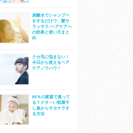
炭酸水でシャンプー
をするだけで、髪サ
ラッサラ♪ヘアケアへ
の効果と使い方まと
め
クセ毛に悩まない！
今日から使えるヘア
ケアノウハウ！
80％の家庭で臭って
る？クサ～い部屋干
し臭からサヨナラす
る方法