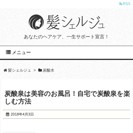
RSS
あなたのヘアケア、一生サポート宣言！
メニュー
髪シェルジュ
>
炭酸水
炭酸泉は美容のお風呂！自宅で炭酸泉を楽
しむ方法
2018年4月3日